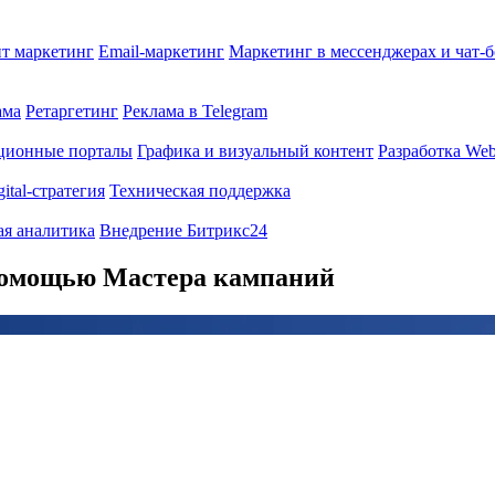
т маркетинг
Email-маркетинг
Маркетинг в мессенджерах и чат-
ама
Ретаргетинг
Реклама в Telegram
ционные порталы
Графика и визуальный контент
Разработка Web
gital-стратегия
Техническая поддержка
ая аналитика
Внедрение Битрикс24
 помощью Мастера кампаний