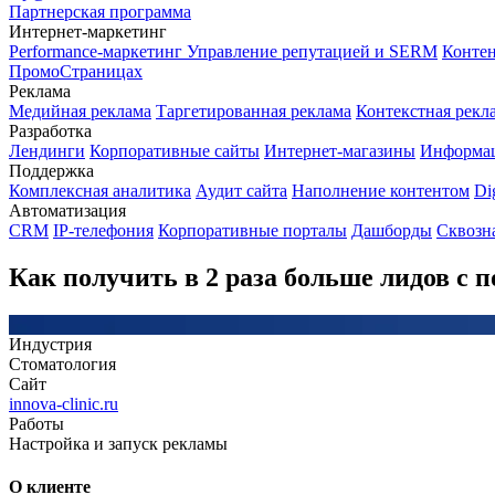
Партнерская программа
Интернет-маркетинг
Performance-маркетинг
Управление репутацией и SERM
Контен
ПромоСтраницах
Реклама
Медийная реклама
Таргетированная реклама
Контекстная рекл
Разработка
Лендинги
Корпоративные сайты
Интернет-магазины
Информа
Поддержка
Комплексная аналитика
Аудит сайта
Наполнение контентом
Di
Автоматизация
CRM
IP-телефония
Корпоративные порталы
Дашборды
Сквозн
Как получить в 2 раза больше лидов с
Индустрия
Стоматология
Сайт
innova-clinic.ru
Работы
Настройка и запуск рекламы
О клиенте